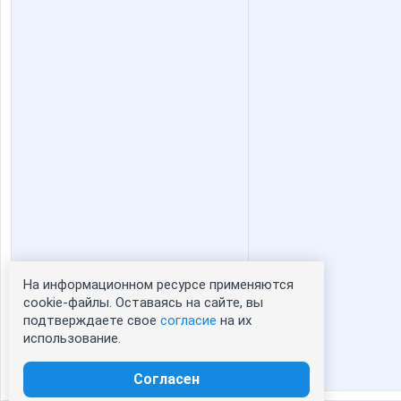
На информационном ресурсе применяются
Статистика портрета:
cookie-файлы. Оставаясь на сайте, вы
подтверждаете свое
согласие
на их
сейчас просматривают портрет - 0
использование.
зарегистрированные пользователи
посетившие портрет за 7 дней - 0
Согласен