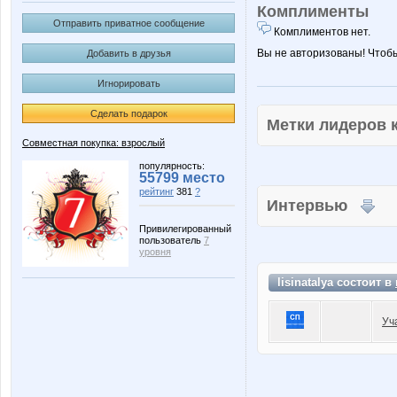
Комплименты
Отправить приватное сообщение
Комплиментов нет.
Вы не авторизованы! Чтоб
Добавить в друзья
Игнорировать
Сделать подарок
Метки лидеров
Совместная покупка: взрослый
популярность:
55799 место
рейтинг
381
?
Интервью
Привилегированный
пользователь
7
уровня
lisinatalya состоит в
Уч