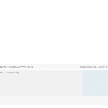
atalya
:
lisinatalya.www.nn.ru
пользователь имеет 
е 1 года назад