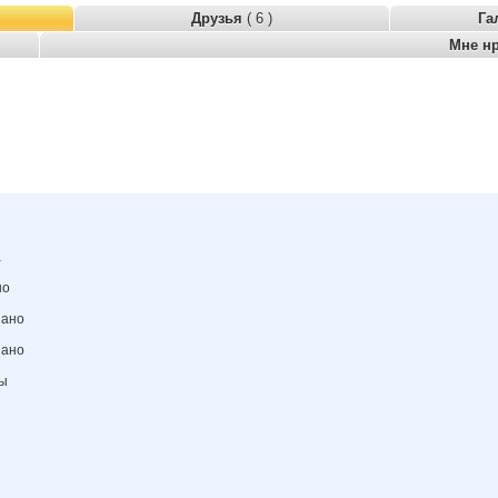
Друзья
( 6 )
Га
Мне н
а
но
зано
зано
ны