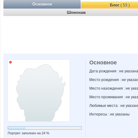
Основное
Блог
( 53 )
Шпионаж
Основное
Дата рождения : не указан
Место рождения : не указа
Место нахождения : не ука
Место проживания : не ука
Любимые места : не указа
Интересы : не указаны
Портрет заполнен на 24 %